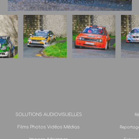
Dscf0662 edited
SOLUTIONS AUDIOVISUELLES
Ré
Films Photos Vidéos Médias
Reportage