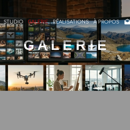
STUDIO
GALERIE
RÉALISATIONS
À PROPOS
G A L E R I E