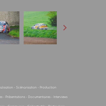
alisation - Scénarisation - Production
s - Présentations - Documentaires - Interviews