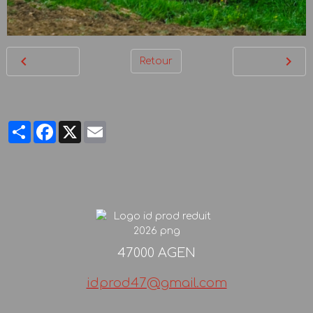
Retour
Partager
Facebook
X
Email
47000 AGEN
idprod47@gmail.com